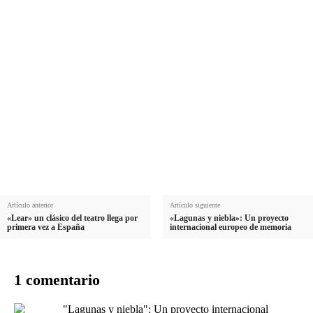
Nombre
N
Apellido
o
A
m
Email
p
E
b
e
Suscribirme
m
r
l
a
e
l
i
i
l
d
o
Artículo anterior
Artículo siguiente
«Lear» un clásico del teatro llega por
«Lagunas y niebla»: Un proyecto
primera vez a España
internacional europeo de memoria
1 comentario
"Lagunas y niebla": Un proyecto internacional