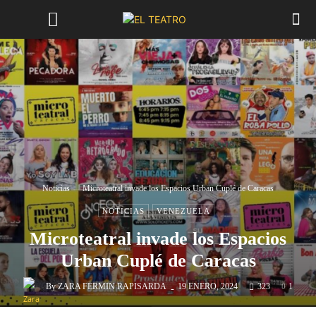
Noticias
Microteatral invade los Espacios Urban Cuplé de Caracas
NOTICIAS
VENEZUELA
Microteatral invade los Espacios
Urban Cuplé de Caracas
-
By
ZARA FERMIN RAPISARDA
19 ENERO, 2024
323
1