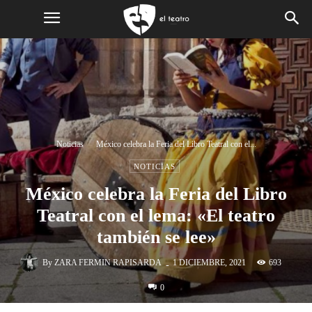
Noticias
México celebra la Feria del Libro Teatral con el...
NOTICIAS
México celebra la Feria del Libro
Teatral con el lema: «El teatro
también se lee»
-
By
ZARA FERMIN RAPISARDA
693
1 DICIEMBRE, 2021
0