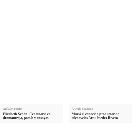
Suscríbete a nuestra Newsletter
Nombre
N
Apellido
o
A
m
Email
p
E
b
e
Suscribirme
m
r
l
a
e
l
i
i
l
d
o
Artículo anterior
Artículo siguiente
Elizabeth Schön: Centenario en
Murió el conocido productor de
dramaturgia, poesía y ensayos
telenovelas Arquímedes Rivero