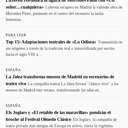
LaJoven reivindica la figura de Mercedes Pinto con «Un
señor…cualquiera»
LaJoven recupera en Madrid la valiente obra de
Mercedes Pinto, poniendo en el centro del escenario la lucha
femenina...
PARA LEER
Top 15: Adaptaciones teatrales de «La Odisea»
Transmitida en
sus orígenes a través de la tradición oral e inmortalizada por escrito
hacia el siglo VIII a....
ESPAÑA
La Jalea transforma museos de Madrid en escenarios de
teatro vivo
La compañía teatral La Jalea llevará "clásico vivo" a los
museos de Madrid este verano, transformando las salas en...
ESPAÑA
Els Joglars y «El retablo de las maravillas» pondrán el
broche al Festival Olmedo Clásico
Els Joglars, la compañía de
teatro privada más antigua de Europa en activo, cierra la vigésima