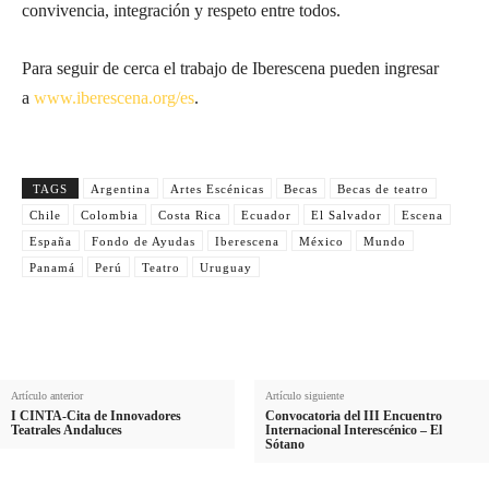
convivencia, integración y respeto entre todos.
Para seguir de cerca el trabajo de Iberescena pueden ingresar
a
www.iberescena.org/es
.
TAGS
Argentina
Artes Escénicas
Becas
Becas de teatro
Chile
Colombia
Costa Rica
Ecuador
El Salvador
Escena
España
Fondo de Ayudas
Iberescena
México
Mundo
Panamá
Perú
Teatro
Uruguay
Artículo anterior
Artículo siguiente
I CINTA-Cita de Innovadores
Convocatoria del III Encuentro
Teatrales Andaluces
Internacional Interescénico – El
Sótano