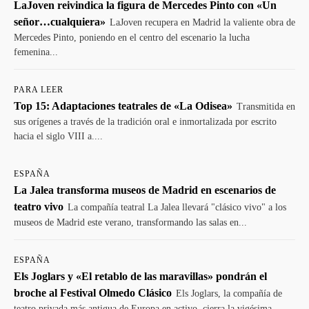
LaJoven reivindica la figura de Mercedes Pinto con «Un
señor…cualquiera»
LaJoven recupera en Madrid la valiente obra de
Mercedes Pinto, poniendo en el centro del escenario la lucha
femenina...
PARA LEER
Top 15: Adaptaciones teatrales de «La Odisea»
Transmitida en
sus orígenes a través de la tradición oral e inmortalizada por escrito
hacia el siglo VIII a....
ESPAÑA
La Jalea transforma museos de Madrid en escenarios de
teatro vivo
La compañía teatral La Jalea llevará "clásico vivo" a los
museos de Madrid este verano, transformando las salas en...
ESPAÑA
Els Joglars y «El retablo de las maravillas» pondrán el
broche al Festival Olmedo Clásico
Els Joglars, la compañía de
teatro privada más antigua de Europa en activo, cierra la vigésima