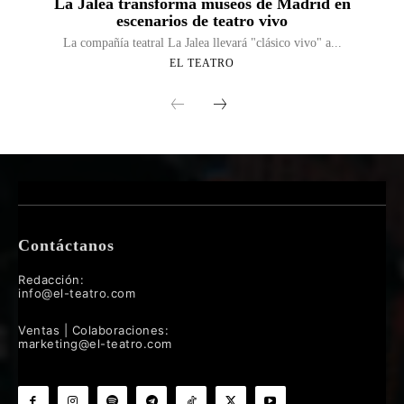
La Jalea transforma museos de Madrid en
escenarios de teatro vivo
La compañía teatral La Jalea llevará "clásico vivo" a...
EL TEATRO
Contáctanos
Redacción:
info@el-teatro.com
Ventas | Colaboraciones:
marketing@el-teatro.com