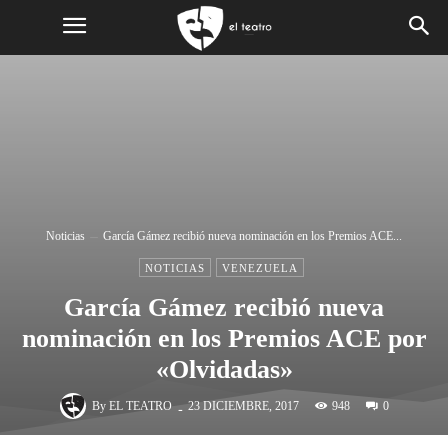
Noticias
García Gámez recibió nueva nominación en los Premios ACE...
NOTICIAS
VENEZUELA
García Gámez recibió nueva
nominación en los Premios ACE por
«Olvidadas»
-
By
EL TEATRO
948
23 DICIEMBRE, 2017
0