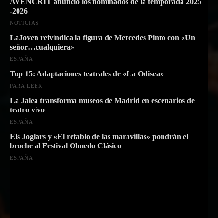
AVENCRIT anunció los nominados de la temporada 2025
-2026
NOTICIAS
LaJoven reivindica la figura de Mercedes Pinto con «Un
señor…cualquiera»
ESPAÑA
Top 15: Adaptaciones teatrales de «La Odisea»
PARA LEER
La Jalea transforma museos de Madrid en escenarios de
teatro vivo
ESPAÑA
Els Joglars y «El retablo de las maravillas» pondrán el
broche al Festival Olmedo Clásico
ESPAÑA
Suscríbete a nuestra Newsletter