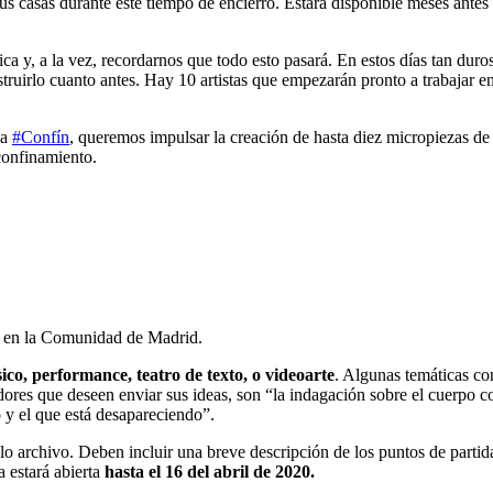
sus casas durante este tiempo de encierro. Estará disponible meses antes
a y, a la vez, recordarnos que todo esto pasará. En estos días tan duros
ruirlo cuanto antes. Hay 10 artistas que empezarán pronto a trabajar e
va
#Confín
, queremos impulsar la creación de hasta diez micropiezas de
confinamiento.
s en la Comunidad de Madrid.
sico, performance, teatro de texto, o videoarte
. Algunas temáticas co
dores que deseen enviar sus ideas, son “la indagación sobre el cuerpo c
o y el que está desapareciendo”.
lo archivo. Deben incluir una breve descripción de los puntos de partida
a estará abierta
hasta el 16 del abril de 2020.