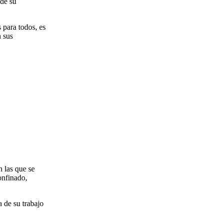
 de su
 para todos, es
n sus
n las que se
onfinado,
 de su trabajo