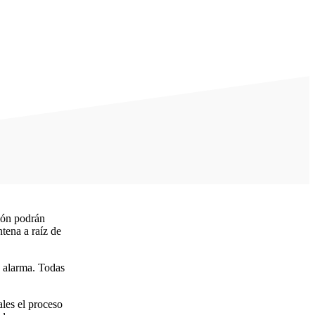
gión podrán
ntena a raíz de
e alarma. Todas
ales el proceso