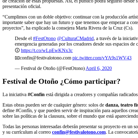
de creación de estas propuestas. Así, el público podrá seguirlo desde 
presentación oficial.
“Cumplimos con un doble objetivo: continuar con la producción artístic
importante saber que hay un futuro y que tenemos que empezar a const
proyectos”, ha explicado la consejera Marta Rivera de la Cruz (Cs).
Desde el
#FestOtono
@CulturaCMadrid
, a través de la iniciati
emergencia generadas por los creadores desde sus espacios de 
🛈
https://t.co/wLpEwKNx3c
📧confin@festivalotono.com
pic.twitter.com/vYA9s1WV43
— Festival de Otoño (@FestOtono)
April 6, 2020
Festival de Otoño ¿Cómo participar?
La iniciativa
#Confín
está dirigida a creadores y compañías radicado
Estas obras pueden ser de cualquier género: solos de
danza, teatro fí
define #Confín, y que pueden servir de inspiración para aquellos crea
sobre las políticas de la clausura, sobre el mundo que está apareciend
Todas las personas interesadas deberán presentar su proyecto en un so
y su currículum al correo
confin@festivalotono.com
. La convocatori