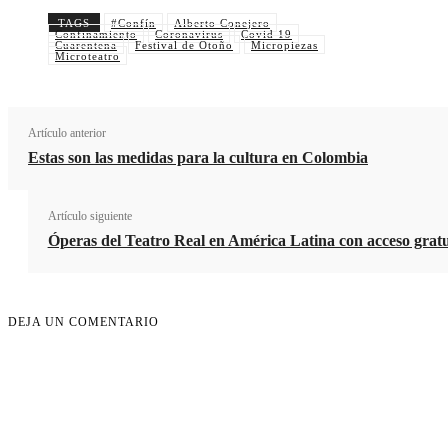
TAGS
#Confín
Alberto Conejero
Confinamiento
Coronavirus
Covid 19
Cuot
Cuarentena
Festival de Otoño
Micropiezas
Microteatro
Artículo anterior
Estas son las medidas para la cultura en Colombia
Artículo siguiente
Óperas del Teatro Real en América Latina con acceso gratu
DEJA UN COMENTARIO