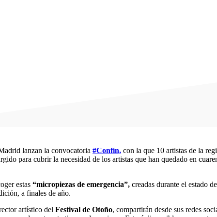
Madrid lanzan la convocatoria
#Confín,
con la que 10 artistas de la re
urgido para cubrir la necesidad de los artistas que han quedado en cuare
coger estas
“micropiezas de emergencia”,
creadas durante el estado d
ición, a finales de año.
ector artístico del
Festival de Otoño
, compartirán desde sus redes soci