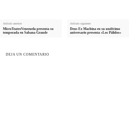
o
Artículo anterior
Artículo siguiente
MicroTeatroVenezuela presenta su
Deus Ex Machina en su undécimo
temporada en Sabana Grande
aniversario presenta «Los Pálidos»
DEJA UN COMENTARIO