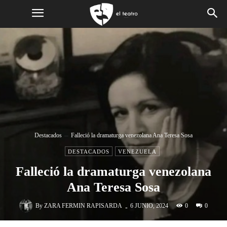
Destacados
Falleció la dramaturga venezolana Ana Teresa Sosa
DESTACADOS
VENEZUELA
Falleció la dramaturga venezolana
Ana Teresa Sosa
-
By
ZARA FERMIN RAPISARDA
0
6 JUNIO, 2024
0