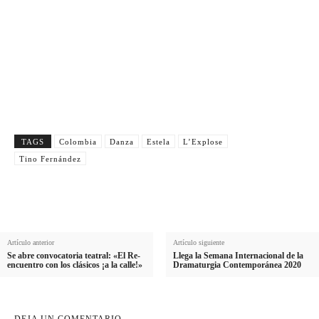
N
Nombre
o
A
Apellido
m
p
E
Email
b
e
m
r
Suscribirme
l
a
e
l
i
i
l
TAGS
Colombia
Danza
Estela
L’Explose
d
Tino Fernández
o
Artículo anterior
Artículo siguiente
Se abre convocatoria teatral: «El Re-
Llega la Semana Internacional de la
encuentro con los clásicos ¡a la calle!»
Dramaturgia Contemporánea 2020