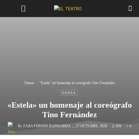
Danza
"Estela" un homenaje al coreógrafo Tino Fernández
DANZA
«Estela» un homenaje al coreógrafo
Tino Fernández
-
By
ZARA FERMIN RAPISARDA
27 OCTUBRE, 2020
656
0