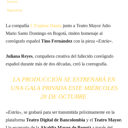
La compañía
L’Explose Danza
junto a
Teatro Mayor Julio
Mario Santo Domingo
en Bogotá, rinden homenaje al
coreógrafo español
Tino Fernández
con la pieza «
Estela
«.
Juliana Reyes
, compañera creativa del fallecido coreógrafo
español durante más de dos décadas, creó la coreografía.
LA PRODUCCIÓN SE ESTRENARÁ EN
UNA GALA PRIVADA ESTE MIÉRCOLES
28 DE OCTUBRE.
«Estela»,
se grabará para ser transmitida próximamente en la
plataforma
Teatro Digital de Bancolombia
y el
Teatro Mayor.
Un escenario de la
Alcaldía Mayor de Bogotá
a través del