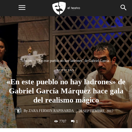
Noticias
"En este pueblo no hay ladrones" de Gabriel García...
NOTICIAS
«En este pueblo no hay ladrones» de
Gabriel García Márquez hace gala
del realismo mágico
-
By
ZARA FERMIN RAPISARDA
28 SEPTIEMBRE, 2017
7707
1