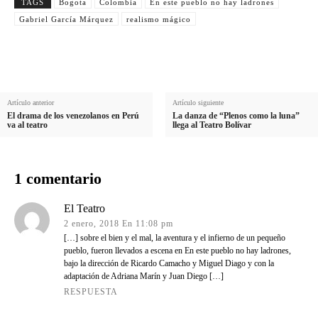
TAGS
Bogota
Colombia
En este pueblo no hay ladrones
Gabriel García Márquez
realismo mágico
Artículo anterior
Artículo siguiente
El drama de los venezolanos en Perú
La danza de “Plenos como la luna”
va al teatro
llega al Teatro Bolívar
1 comentario
El Teatro
2 enero, 2018 En 11:08 pm
[…] sobre el bien y el mal, la aventura y el infierno de un pequeño
pueblo, fueron llevados a escena en En este pueblo no hay ladrones,
bajo la dirección de Ricardo Camacho y Miguel Diago y con la
adaptación de Adriana Marín y Juan Diego […]
RESPUESTA