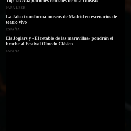
Top 15: Adaptaciones teatrales de «La Odisea»
PARA LEER
La Jalea transforma museos de Madrid en escenarios de
teatro vivo
ESPAÑA
Els Joglars y «El retablo de las maravillas» pondrán el
broche al Festival Olmedo Clásico
ESPAÑA
Suscríbete a nuestra Newsletter
Nombre
Nombre
Apellido
Apellido
Email
Email