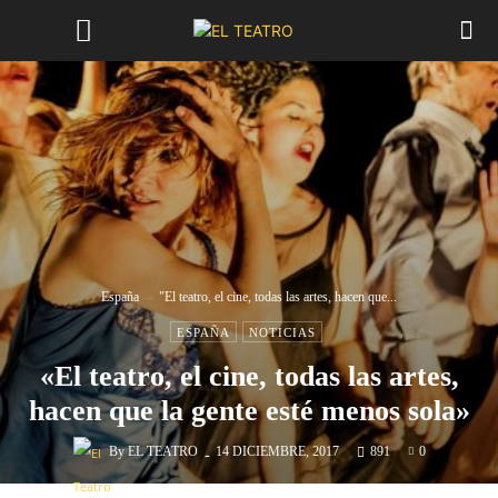
España
"El teatro, el cine, todas las artes, hacen que...
ESPAÑA
NOTICIAS
«El teatro, el cine, todas las artes,
hacen que la gente esté menos sola»
-
By
EL TEATRO
14 DICIEMBRE, 2017
891
0