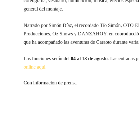
coreografía, vestuario, iluminación, música, efectos espec
general del montaje.
Narrado por Simón Díaz, el recordado Tío Simón, OTO EL 
Producciones, Oz Shows y DANZAHOY, en coproducción con
que ha acompañado las aventuras de Caraoto durante varia
Las funciones serán del
04 al 13 de agosto
. Las entradas p
online aquí.
Con información de prensa
Suscríbete a nuestra Newsletter