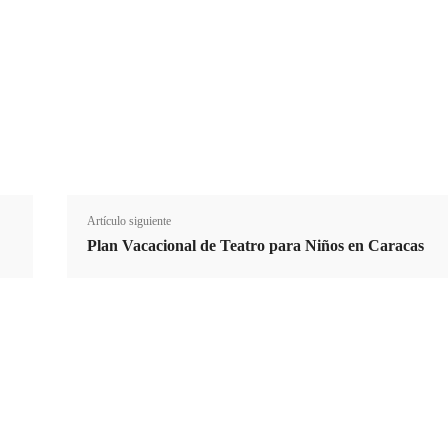
E
Suscribirme
Email
m
a
i
Cuota
l
Artículo siguiente
Plan Vacacional de Teatro para Niños en Caracas