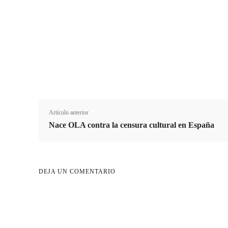
N
A
Nombre
Apellido
o
p
m
e
b
l
r
l
e
i
d
o
Artículo anterior
Nace OLA contra la censura cultural en España
DEJA UN COMENTARIO