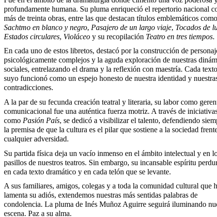
profundamente humana. Su pluma enriqueció el repertorio nacional c
más de treinta obras, entre las que destacan títulos emblemáticos com
Sachtmo en blanco y negro
,
Pasajero de un largo viaje
,
Tocados de l
Estados circulares
,
Violáceo
y su recopilación
Teatro en tres tiempos
.
En cada uno de estos libretos, destacó por la construcción de personaj
psicológicamente complejos y la aguda exploración de nuestras dinám
sociales, entrelazando el drama y la reflexión con maestría. Cada text
suyo funcionó como un espejo honesto de nuestra identidad y nuestra
contradicciones.
​A la par de su fecunda creación teatral y literaria, su labor como geren
comunicacional fue una auténtica fuerza motriz. A través de iniciativa
como
Pasión País
, se dedicó a visibilizar el talento, defendiendo siem
la premisa de que la cultura es el pilar que sostiene a la sociedad frent
cualquier adversidad.
​Su partida física deja un vacío inmenso en el ámbito intelectual y en l
pasillos de nuestros teatros. Sin embargo, su incansable espíritu perdu
en cada texto dramático y en cada telón que se levante.
A sus familiares, amigos, colegas y a toda la comunidad cultural que 
lamenta su adiós, extendemos nuestras más sentidas palabras de
condolencia. La pluma de Inés Muñoz Aguirre seguirá iluminando nu
escena. Paz a su alma.