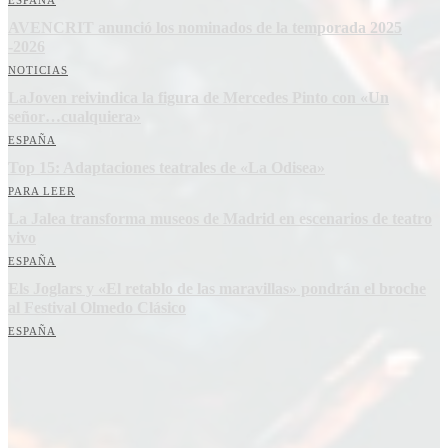
ESPAÑA
AVENCRIT anunció los nominados de la temporada 2025
-2026
NOTICIAS
LaJoven reivindica la figura de Mercedes Pinto con «Un
señor…cualquiera»
ESPAÑA
Top 15: Adaptaciones teatrales de «La Odisea»
PARA LEER
La Jalea transforma museos de Madrid en escenarios de teatro
vivo
ESPAÑA
Els Joglars y «El retablo de las maravillas» pondrán el broche
al Festival Olmedo Clásico
ESPAÑA
Suscríbete a nuestra Newsletter