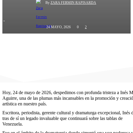
By
ZARA FERMIN RAPISARDA
-
24 MAYO, 2026
0
2
Hoy, 24 de mayo de 2026, despedimos con profunda tristeza a Inés 
Aguirre, una de las plumas más incansables en la promoción y creaci
artística en nuestro país.
Escritora, periodista, gerente cultural y dramaturga excepcional, Inés 
tras de sí un legado invaluable que continuará sobre las tablas de
Venezuela.
​Fue en el ámbito de la dramaturgia donde cimentó una voz poderosa 