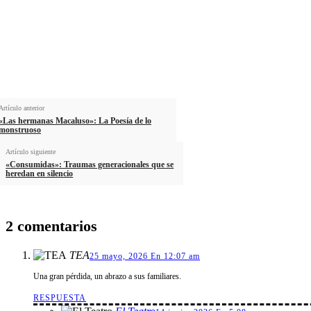
Artículo anterior
«Las hermanas Macaluso»: La Poesía de lo
monstruoso
Artículo siguiente
«Consumidas»: Traumas generacionales que se
heredan en silencio
2 comentarios
TEA
25 mayo, 2026 En 12:07 am
Una gran pérdida, un abrazo a sus familiares.
RESPUESTA