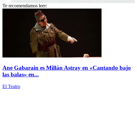
Te recomendamos leer:
Ane Gabarain es Millán Astray en «Cantando bajo
las balas» en...
El Teatro