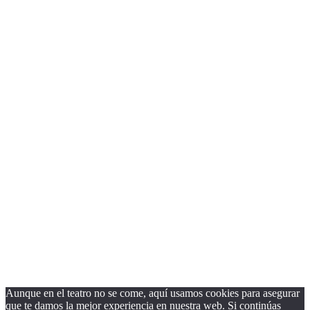
página.
Close
this
module
¿Quieres recibir nuestra Newsletter?
Nombre
Nombre
Apellido
Apellido
Email
Email
Suscribirse
Aunque en el teatro no se come, aquí usamos cookies para asegurar
que te damos la mejor experiencia en nuestra web. Si continúas