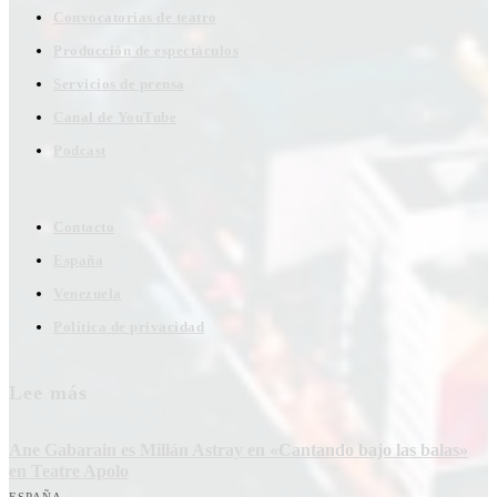
Convocatorias de teatro
Producción de espectáculos
Servicios de prensa
Canal de YouTube
Podcast
Contacto
España
Venezuela
Política de privacidad
Lee más
Ane Gabarain es Millán Astray en «Cantando bajo las balas»
en Teatre Apolo