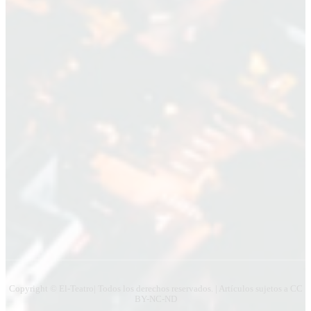
Nombre
Nombre
Apellido
Apellido
Email
Email
Suscribirme
Copyright © El-Teatro| Todos los derechos reservados. | Artículos sujetos a CC
BY-NC-ND