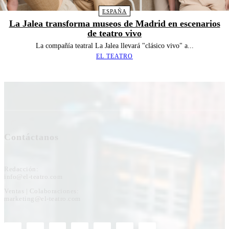
ESPAÑA
La Jalea transforma museos de Madrid en escenarios
de teatro vivo
La compañía teatral La Jalea llevará "clásico vivo" a...
EL TEATRO
Contáctanos
Redacción:
info@el-teatro.com
Ventas | Colaboraciones:
marketing@el-teatro.com