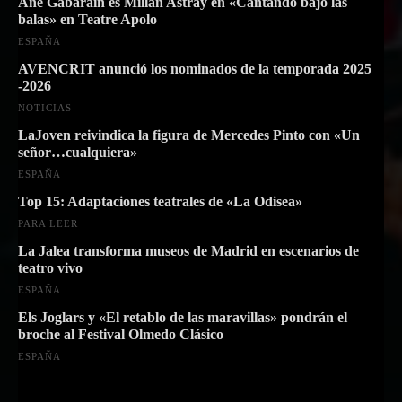
Ane Gabarain es Millán Astray en «Cantando bajo las
balas» en Teatre Apolo
ESPAÑA
AVENCRIT anunció los nominados de la temporada 2025
-2026
NOTICIAS
LaJoven reivindica la figura de Mercedes Pinto con «Un
señor…cualquiera»
ESPAÑA
Top 15: Adaptaciones teatrales de «La Odisea»
PARA LEER
La Jalea transforma museos de Madrid en escenarios de
teatro vivo
ESPAÑA
Els Joglars y «El retablo de las maravillas» pondrán el
broche al Festival Olmedo Clásico
ESPAÑA