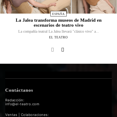
ESPAÑA
La Jalea transforma museos de Madrid en
escenarios de teatro vivo
La compañía teatral La Jalea llevará "clásico vivo" a...
EL TEATRO
Contáctanos
Redacción:
info@el-teatro.com
Ventas | Colaboraciones: