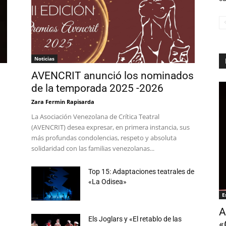
Noticias
AVENCRIT anunció los nominados
de la temporada 2025 -2026
Zara Fermin Rapisarda
La Asociación Venezolana de Crítica Teatral
(AVENCRIT) desea expresar, en primera instancia, sus
más profundas condolencias, respeto y absoluta
solidaridad con las familias venezolanas...
Top 15: Adaptaciones teatrales de
«La Odisea»
E
A
e
Els Joglars y «El retablo de las
«