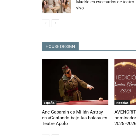
Madrid en escenarios de teatro
vivo
HOUSE DESIGN
España
Noticias
Ane Gabarain es Millán Astray
AVENCRIT 
en «Cantando bajo las balas» en
nominados
Teatre Apolo
2025 -202