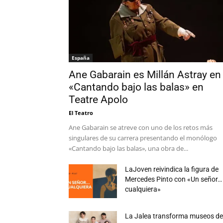
España
Ane Gabarain es Millán Astray en
«Cantando bajo las balas» en
Teatre Apolo
El Teatro
Ane Gabarain se atreve con uno de los retos más
singulares de su carrera presentando el monólogo
«Cantando bajo las balas», una obra de...
LaJoven reivindica la figura de
Mercedes Pinto con «Un señor…
cualquiera»
La Jalea transforma museos d