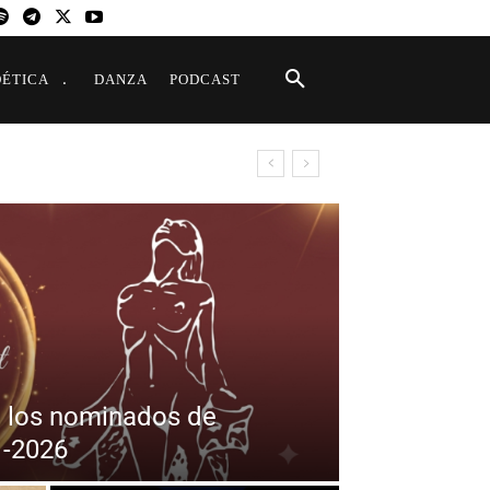
OÉTICA
DANZA
PODCAST
 los nominados de
 -2026