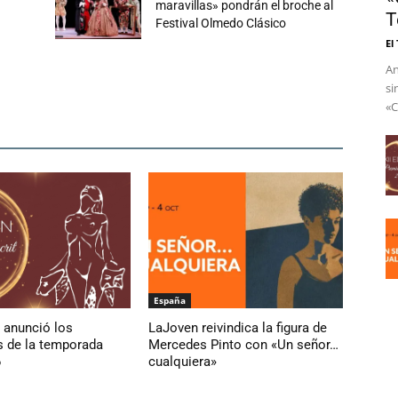
maravillas» pondrán el broche al
T
Festival Olmedo Clásico
El
An
si
«C
España
anunció los
LaJoven reivindica la figura de
 de la temporada
Mercedes Pinto con «Un señor…
6
cualquiera»