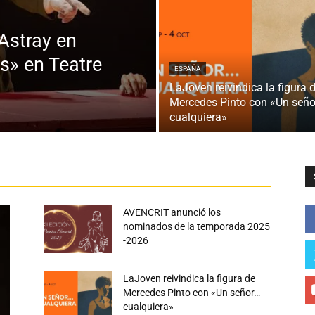
Astray en
s» en Teatre
ESPAÑA
LaJoven reivindica la figura 
Mercedes Pinto con «Un señ
cualquiera»
Circo
Colombia
Danza
Destacados
Entrevistas
as
Impro
Libros
Musicales
Noticias
Para Leer
ica
Política
Premios
Social
Venezuela
Videos
Más
AVENCRIT anunció los
nominados de la temporada 2025
-2026
LaJoven reivindica la figura de
Mercedes Pinto con «Un señor…
cualquiera»