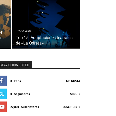
PARA LEER
de
or…
Top 15: Adaptaciones teatrales
de «La Odisea»
STAY CONNECTED
0
Fans
ME GUSTA
0
Seguidores
SEGUIR
22,800
Suscriptores
SUSCRIBIRTE