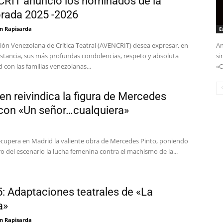
RIT anunció los nominados de la
rada 2025 -2026
n Rapisarda
E
ión Venezolana de Crítica Teatral (AVENCRIT) desea expresar, en
An
stancia, sus más profundas condolencias, respeto y absoluta
si
d con las familias venezolanas...
«C
n reivindica la figura de Mercedes
 con «Un señor…cualquiera»
ecupera en Madrid la valiente obra de Mercedes Pinto, poniendo
ro del escenario la lucha femenina contra el machismo de la...
: Adaptaciones teatrales de «La
a»
n Rapisarda