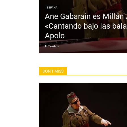
ESPAÑA
Ane Gabarain es Millán 
«Cantando bajo las bala
Apolo
El Teatro
All
Acting
Argentina
Calm
España
Festivales y convocatori
Poét
DON'T MISS