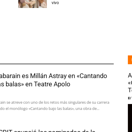
vivo
A
barain es Millán Astray en «Cantando
«
as balas» en Teatre Apolo
T
El
in se atreve con uno de los retos más singulares de su carrera
o el monólogo «Cantando bajo las balas», una obra de...