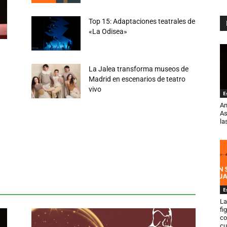
Top 15: Adaptaciones teatrales de
«La Odisea»
La Jalea transforma museos de
Madrid en escenarios de teatro
vivo
E
An
As
la
Circo
Colombia
Danza
Destacados
Entrevistas
as
Impro
Libros
Musicales
Noticias
Para Leer
ica
Política
Premios
Social
Venezuela
Videos
Más
E
La
fi
co
cu