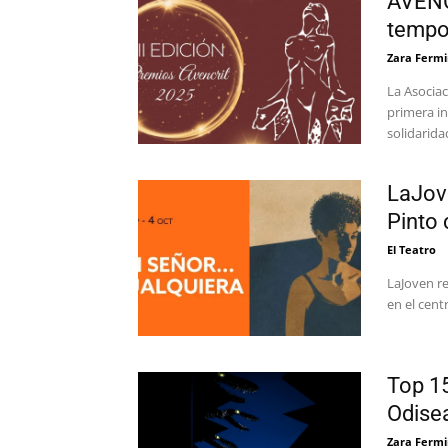
AVENC
tempo
Zara Fermi
La Asociac
primera in
solidarida
LaJove
Pinto
El Teatro
LaJoven r
en el cent
Top 15
Odise
Zara Fermi