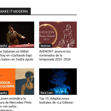
MAKE IT MODERN
spaña
Noticias
e Gabarain es Millán
AVENCRIT anunció los
tray en «Cantando bajo
nominados de la
s balas» en Teatre Apolo
temporada 2025 -2026
spaña
Para Leer
Joven reivindica la
Top 15: Adaptaciones
gura de Mercedes Pinto
teatrales de «La Odisea»
n «Un señor…
alquiera»