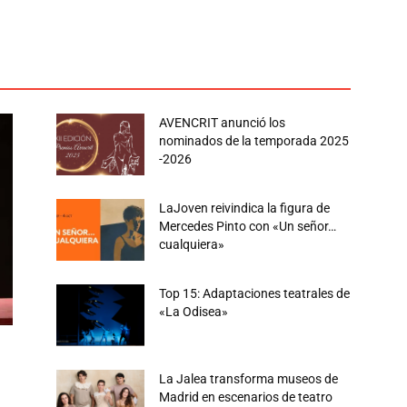
Circo
Colombia
Danza
Destacados
Entrevistas
as
Impro
Libros
Musicales
Noticias
Para Leer
ica
Política
Premios
Social
Venezuela
Videos
Más
AVENCRIT anunció los
nominados de la temporada 2025
-2026
LaJoven reivindica la figura de
Mercedes Pinto con «Un señor…
cualquiera»
Top 15: Adaptaciones teatrales de
«La Odisea»
La Jalea transforma museos de
Madrid en escenarios de teatro