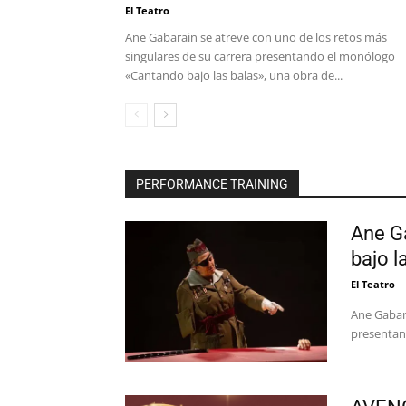
El Teatro
Ane Gabarain se atreve con uno de los retos más
singulares de su carrera presentando el monólogo
«Cantando bajo las balas», una obra de...
PERFORMANCE TRAINING
Ane Ga
bajo l
El Teatro
Ane Gabara
presentand