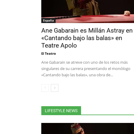
España
Ane Gabarain es Millán Astray en
«Cantando bajo las balas» en
Teatre Apolo
El Teatro
Ane Gabarain se atreve con uno de los retos más
singulares de su carrera presentando el monólogo
«Cantando bajo las balas», una obra de...
All
Acting
Argentina
Calm
España
Festivales y convocatori
Poét
LIFESTYLE NEWS