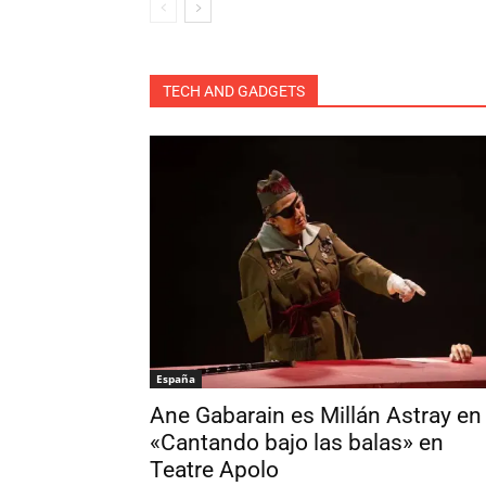
All
Acting
Argentina
Calm
España
Festivales y convocatori
Poét
TECH AND GADGETS
España
Ane Gabarain es Millán Astray en
«Cantando bajo las balas» en
Teatre Apolo