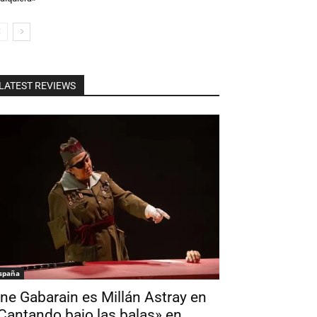
LATEST REVIEWS
spaña
ne Gabarain es Millán Astray en
Cantando bajo las balas» en