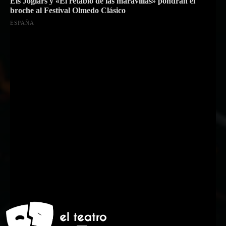
Els Joglars y «El retablo de las maravillas» pondrán el
broche al Festival Olmedo Clásico
ESPAÑA
Suscríbete a nuestra Newsletter
Nombre
Nombre
Apellido
Apellido
Email
Email
Suscribirme