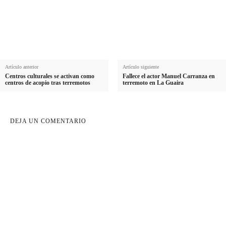
l
a
e
l
i
i
l
d
o
Artículo anterior
Artículo siguiente
Centros culturales se activan como
Fallece el actor Manuel Carranza en
centros de acopio tras terremotos
terremoto en La Guaira
DEJA UN COMENTARIO