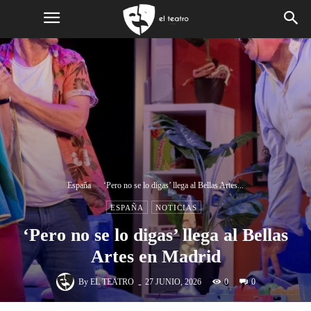
España
‘Pero no se lo digas’ llega al Bellas Artes...
ESPAÑA
NOTICIAS
‘Pero no se lo digas’ llega al Bellas
Artes en Madrid
-
By
EL TEATRO
0
27 JUNIO, 2026
0