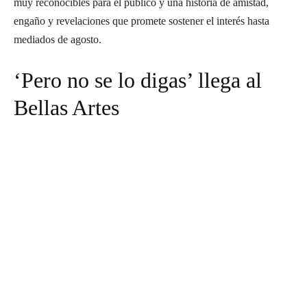
muy reconocibles para el público y una historia de amistad,
engaño y revelaciones que promete sostener el interés hasta
mediados de agosto.
‘Pero no se lo digas’ llega al
Bellas Artes
Suscríbete a nuestra Newsletter
Nombre
N
Apellido
o
A
m
Email
p
E
b
e
Suscribirme
m
r