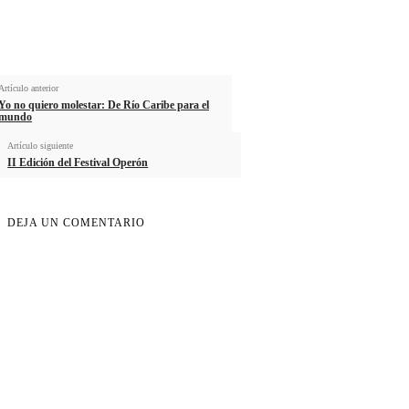
Artículo anterior
Yo no quiero molestar: De Río Caribe para el
mundo
Artículo siguiente
II Edición del Festival Operón
DEJA UN COMENTARIO