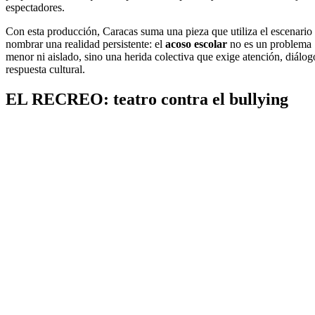
espectadores.
Con esta producción, Caracas suma una pieza que utiliza el escenario
nombrar una realidad persistente: el
acoso escolar
no es un problema
menor ni aislado, sino una herida colectiva que exige atención, diálog
respuesta cultural.
EL RECREO: teatro contra el bullying
Suscríbete a nuestra Newsletter
Nombre
Nombre
Apellido
Apellido
Email
Email
Suscribirme