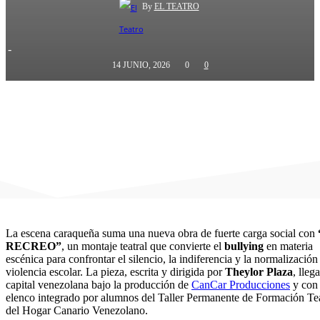
By
EL TEATRO
-
14 JUNIO, 2026
0
0
La escena caraqueña suma una nueva obra de fuerte carga social con
RECREO”
, un montaje teatral que convierte el
bullying
en materia
escénica para confrontar el silencio, la indiferencia y la normalización
violencia escolar. La pieza, escrita y dirigida por
Theylor Plaza
, llega
capital venezolana bajo la producción de
CanCar Producciones
y con
elenco integrado por alumnos del Taller Permanente de Formación Tea
del Hogar Canario Venezolano.