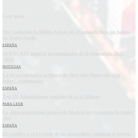
Lee más
Ane Gabarain es Millán Astray en «Cantando bajo las balas»
en Teatre Apolo
ESPAÑA
AVENCRIT anunció los nominados de la temporada 2025
-2026
NOTICIAS
LaJoven reivindica la figura de Mercedes Pinto con «Un
señor…cualquiera»
ESPAÑA
Top 15: Adaptaciones teatrales de «La Odisea»
PARA LEER
La Jalea transforma museos de Madrid en escenarios de teatro
vivo
ESPAÑA
Els Joglars y «El retablo de las maravillas» pondrán el broche