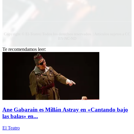
Copyright © El-Teatro| Todos los derechos reservados. | Artículos sujetos a CC
BY-NC-ND
Te recomendamos leer:
Ane Gabarain es Millán Astray en «Cantando bajo
las balas» en...
El Teatro