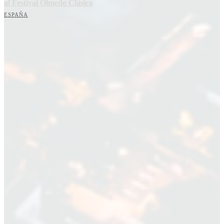
al Festival Olmedo Clásico
ESPAÑA
Suscríbete a nuestra Newsletter
Nombre
Nombre
Apellido
Apellido
Email
Email
Suscribirme