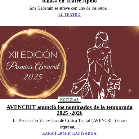
balas» en Teatre Apolo
Ane Gabarain se atreve con uno de los retos...
EL TEATRO
NOTICIAS
AVENCRIT anunció los nominados de la temporada
2025 -2026
La Asociación Venezolana de Crítica Teatral (AVENCRIT) desea
expresar,...
ZARA FERMIN RAPISARDA