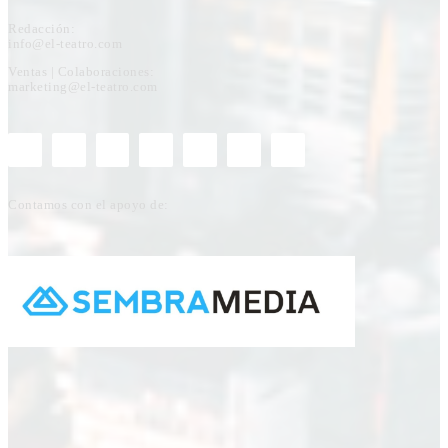
Redacción:
info@el-teatro.com
Ventas | Colaboraciones:
marketing@el-teatro.com
Contamos con el apoyo de: