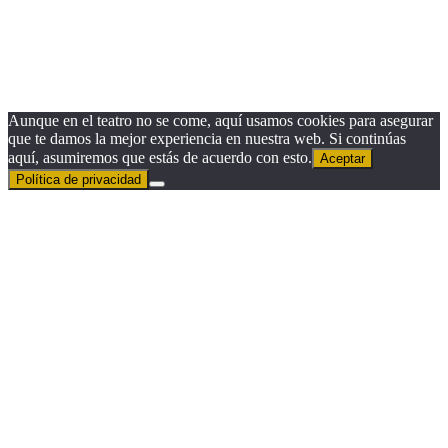
Apellido
Email
Email
Suscribirse
Aunque en el teatro no se come, aquí usamos cookies para asegurar
que te damos la mejor experiencia en nuestra web. Si continúas
aquí, asumiremos que estás de acuerdo con esto.
Aceptar
Política de privacidad