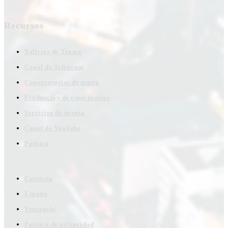
Recursos
Talleres de Teatro
Canal de Telegram
Convocatorias de teatro
Producción de espectáculos
Servicios de prensa
Canal de YouTube
Podcast
Contacto
España
Venezuela
Política de privacidad