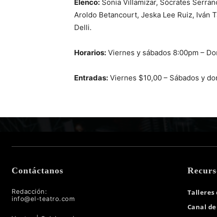
Elenco:
Sonia Villamizar, Sócrates Serran
Aroldo Betancourt, Jeska Lee Ruiz, Iván 
Delli.
Horarios:
Viernes y sábados 8:00pm – D
Entradas:
Viernes $10,00 – Sábados y d
Contáctanos
Recurs
Redacción:
Talleres
info@el-teatro.com
Canal de