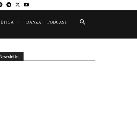
OÉTICA
DANZA
PODCAST
Newsletter
Suscríbete a nuestra
Newsletter
Nombre
Apellido
Nombre
Apellido