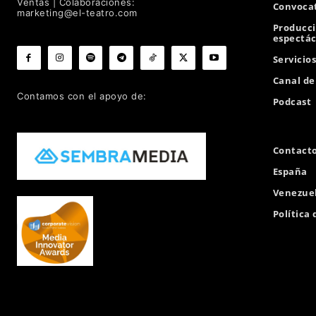
Ventas | Colaboraciones:
Convocat
marketing@el-teatro.com
Producc
espectác
Servicio
Canal d
Contamos con el apoyo de:
Podcast
Contact
España
Venezue
Política