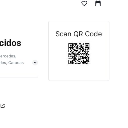
favorite_border
Scan QR Code
cidos
Mercedes.
edes, Caracas