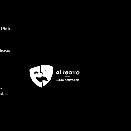
Newsletter
 Pinto
Nombre
Apellido
Nombre
Apellido
Suscribirme
Email
Email
disea»
n
s»
sico