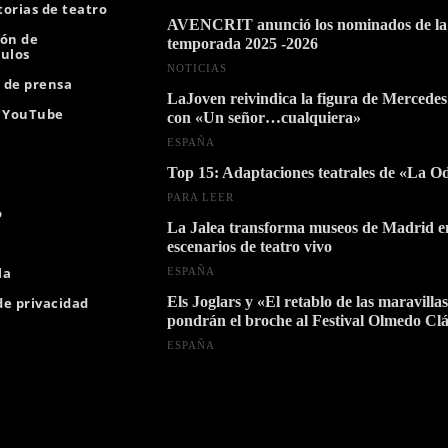
orias de teatro
AVENCRIT anunció los nominados de la
ión de
temporada 2025 -2026
ulos
NOTICIAS
s de prensa
LaJoven reivindica la figura de Mercedes
e YouTube
con «Un señor…cualquiera»
ESPAÑA
Top 15: Adaptaciones teatrales de «La O
PARA LEER
o
La Jalea transforma museos de Madrid e
escenarios de teatro vivo
la
ESPAÑA
Els Joglars y «El retablo de las maravilla
 de privacidad
pondrán el broche al Festival Olmedo Clá
ESPAÑA