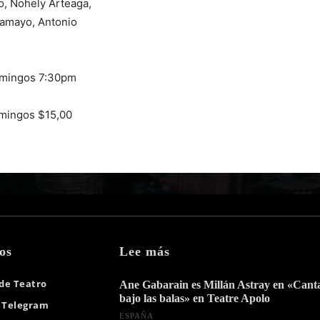
o, Nohely Arteaga,
Tamayo, Antonio
omingos 7:30pm
omingos $15,00
os
Lee más
 de Teatro
Ane Gabarain es Millán Astray en «Can
bajo las balas» en Teatre Apolo
 Telegram
ESPAÑA