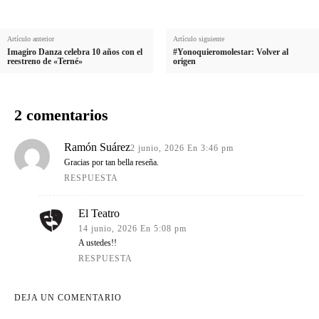
d
o
Artículo anterior
Artículo siguiente
Imagiro Danza celebra 10 años con el
#Yonoquieromolestar: Volver al
reestreno de «Terné»
origen
2 comentarios
Ramón Suárez
2 junio, 2026 En 3:46 pm
Gracias por tan bella reseña.
RESPUESTA
El Teatro
14 junio, 2026 En 5:08 pm
A ustedes!!
RESPUESTA
DEJA UN COMENTARIO