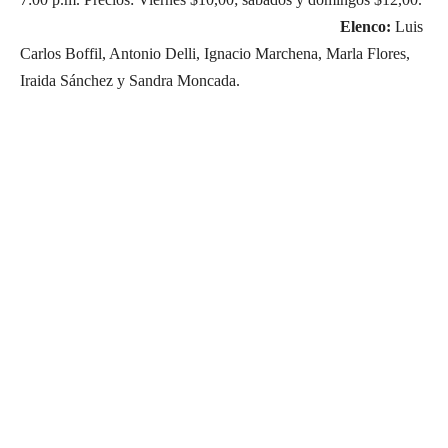
Elenco:
Luis
Carlos Boffil, Antonio Delli, Ignacio Marchena, Marla Flores,
Iraida Sánchez y Sandra Moncada.
Suscríbete a nuestra Newsletter
Nombre
N
Apellido
o
A
m
Email
p
E
b
e
Suscribirme
m
r
l
a
e
l
i
i
l