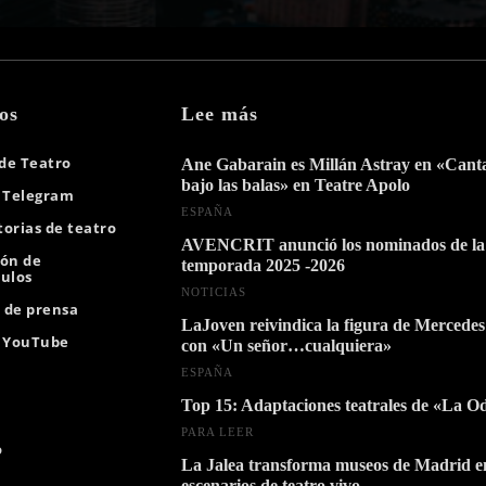
os
Lee más
 de Teatro
Ane Gabarain es Millán Astray en «Can
bajo las balas» en Teatre Apolo
 Telegram
ESPAÑA
orias de teatro
AVENCRIT anunció los nominados de la
ión de
temporada 2025 -2026
ulos
NOTICIAS
s de prensa
LaJoven reivindica la figura de Mercedes
e YouTube
con «Un señor…cualquiera»
ESPAÑA
Top 15: Adaptaciones teatrales de «La O
PARA LEER
o
La Jalea transforma museos de Madrid e
escenarios de teatro vivo