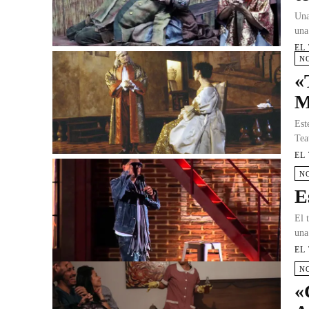
Una
una
EL
N
«
M
Est
Tea
EL
N
E
El 
una
EL
N
«