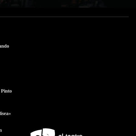
tando
Suscríbete a nuestra
Newsletter
 Pinto
Nombre
Apellido
Nombre
Apellido
Suscribirme
Email
Email
disea»
n