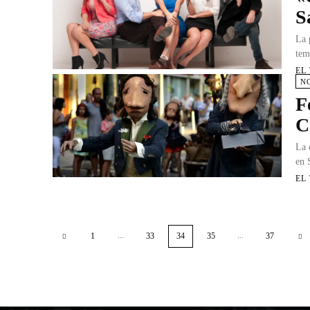
S
La 
tem
EL
N
F
C
La 
en 
EL
...
...
1
33
34
35
37