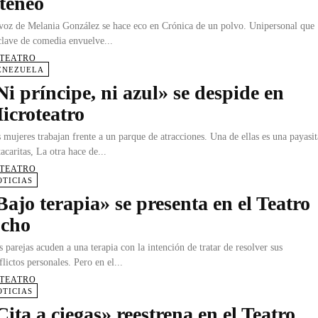
teneo
voz de Melania González se hace eco en Crónica de un polvo. Unipersonal que
clave de comedia envuelve...
 TEATRO
ENEZUELA
Ni príncipe, ni azul» se despide en
icroteatro
 mujeres trabajan frente a un parque de atracciones. Una de ellas es una payasit
tacaritas, La otra hace de...
 TEATRO
OTICIAS
Bajo terapia» se presenta en el Teatro
cho
s parejas acuden a una terapia con la intención de tratar de resolver sus
flictos personales. Pero en el...
 TEATRO
OTICIAS
Cita a ciegas» reestrena en el Teatro