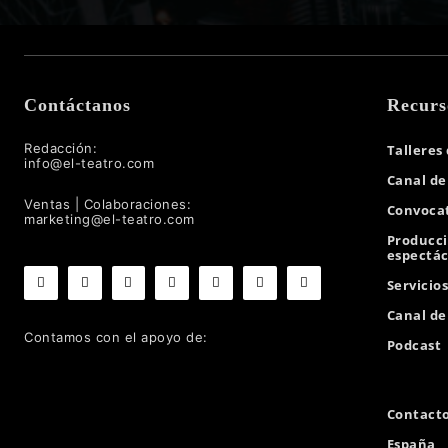
Contáctanos
Recurs
Redacción:
Talleres
info@el-teatro.com
Canal de
Ventas | Colaboraciones:
Convocat
marketing@el-teatro.com
Producc
espectác
Servicio
Canal d
Contamos con el apoyo de:
Podcast
Contact
España