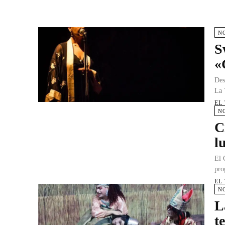
N
S
«
Des
La 
EL
N
C
l
El 
pro
EL
N
L
t