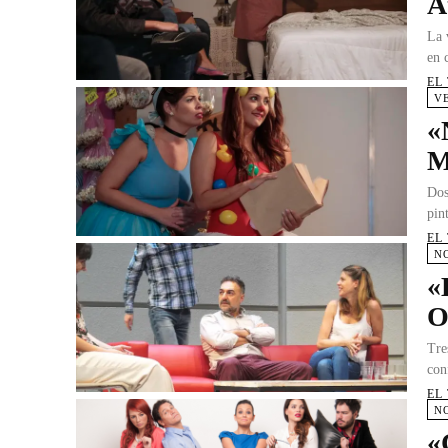
A
La 
en 
EL
V
«
M
Dos
pin
EL
N
«
O
Tre
con
EL
N
«