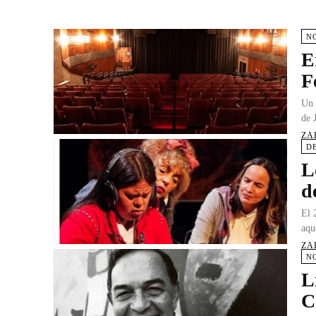
N
E
F
Un 
de 
ZA
D
L
d
El 
aqu
ZA
N
L
C