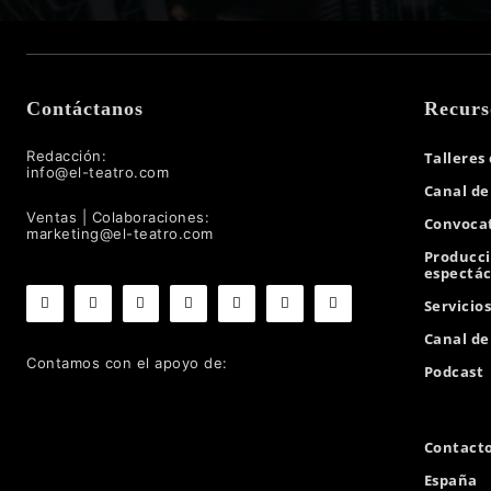
Contáctanos
Recurs
Redacción:
Talleres
info@el-teatro.com
Canal de
Ventas | Colaboraciones:
Convocat
marketing@el-teatro.com
Producc
espectác
Servicio
Canal d
Contamos con el apoyo de:
Podcast
Contact
España