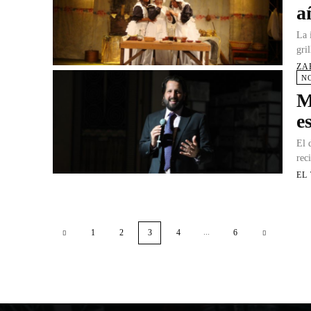
a
La 
gri
ZA
N
M
e
El 
rec
EL
...
1
2
3
4
6