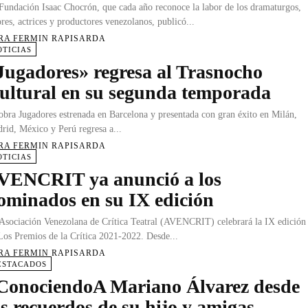
Fundación Isaac Chocrón, que cada año reconoce la labor de los dramaturgos,
ores, actrices y productores venezolanos, publicó...
RA FERMIN RAPISARDA
OTICIAS
Jugadores» regresa al Trasnocho
ultural en su segunda temporada
obra Jugadores estrenada en Barcelona y presentada con gran éxito en Milán,
rid, México y Perú regresa a...
RA FERMIN RAPISARDA
OTICIAS
VENCRIT ya anunció a los
ominados en su IX edición
Asociación Venezolana de Crítica Teatral (AVENCRIT) celebrará la IX edición
Los Premios de la Crítica 2021-2022. Desde...
RA FERMIN RAPISARDA
ESTACADOS
ConociendoA Mariano Álvarez desde
os recuerdos de su hijo y amigas