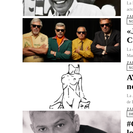
La 
act
ZA
N
«
C
La 
Mad
ZA
N
A
n
La 
de 
ZA
D
#
l