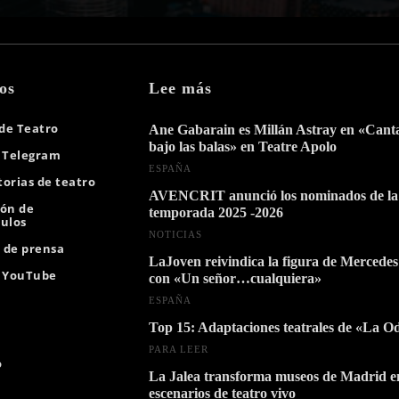
os
Lee más
 de Teatro
Ane Gabarain es Millán Astray en «Can
bajo las balas» en Teatre Apolo
 Telegram
ESPAÑA
orias de teatro
AVENCRIT anunció los nominados de la
ión de
temporada 2025 -2026
ulos
NOTICIAS
s de prensa
LaJoven reivindica la figura de Mercedes
e YouTube
con «Un señor…cualquiera»
ESPAÑA
Top 15: Adaptaciones teatrales de «La O
PARA LEER
o
La Jalea transforma museos de Madrid e
escenarios de teatro vivo