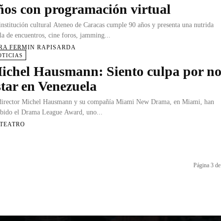
ños con programación virtual
institución cultural Ateneo de Caracas cumple 90 años y presenta una nutrida
lla de encuentros, cine foros, jamming...
RA FERMIN RAPISARDA
OTICIAS
ichel Hausmann: Siento culpa por n
star en Venezuela
director Michel Hausmann y su compañía Miami New Drama, en Miami, han
ibido el Drama League Award, uno...
 TEATRO
Página 3 de