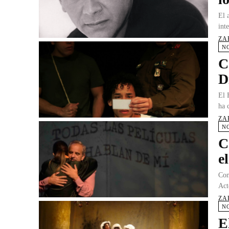
El 
int
ZA
N
C
D
El 
ha 
ZA
N
C
e
Con
Act
ZA
N
E