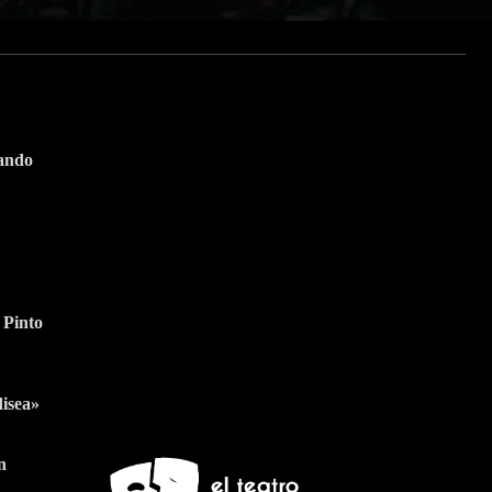
tando
Suscríbete a nuestra
Newsletter
 Pinto
Nombre
Apellido
Nombre
Apellido
Suscribirme
Email
Email
disea»
n