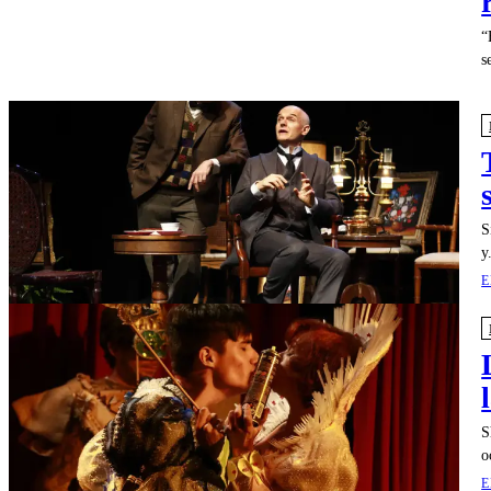
“
s
S
y
E
S
o
E