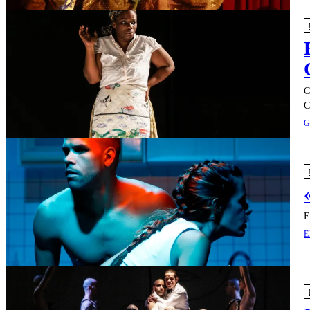
C
C
G
E
E