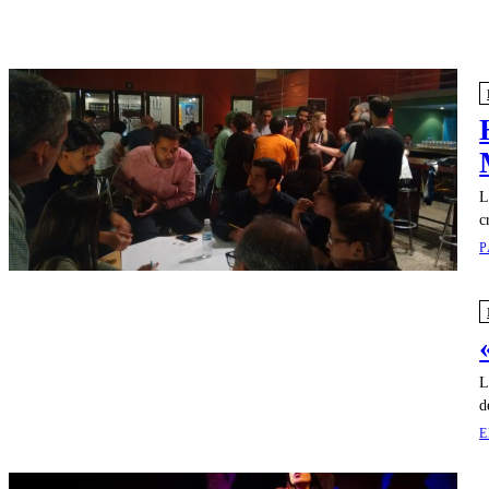
L
c
P
L
d
E