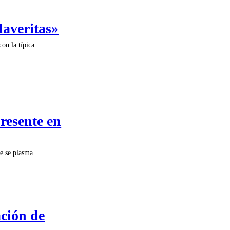
laveritas»
con la típica
resente en
e se plasma...
ación de