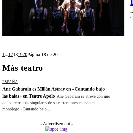
E
C
P
1
...
17
18
19
20
Página 18 de 20
Más teatro
ESPAÑA
Ane Gabarain es Millán Astray en «Cantando bajo
las balas» en Teatre Apolo
Ane Gabarain se atreve con uno
de los retos más singulares de su carrera presentando el
monólogo «Cantando bajo...
- Advertisement -