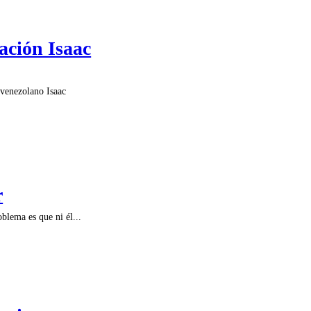
ación Isaac
venezolano Isaac
r
blema es que ni él...