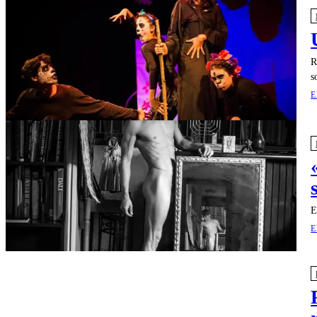
R
s
E
E
E