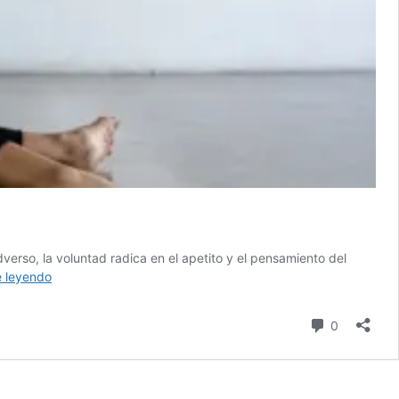
verso, la voluntad radica en el apetito y el pensamiento del
«La
e leyendo
persistencia»:
¿Qué
comentari
0
resiste
un
cuerpo
en