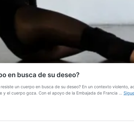
rpo en busca de su deseo?
resiste un cuerpo en busca de su deseo? En un contexto violento, ad
iste y el cuerpo goza. Con el apoyo de la Embajada de Francia …
Sigu